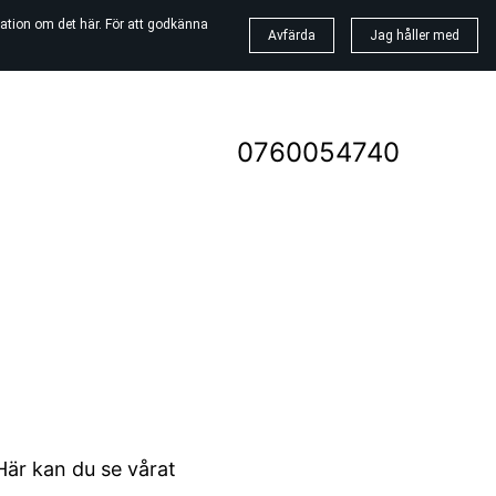
ation om det här. För att godkänna
Avfärda
Jag håller med
0760054740
k
 Här kan du se vårat