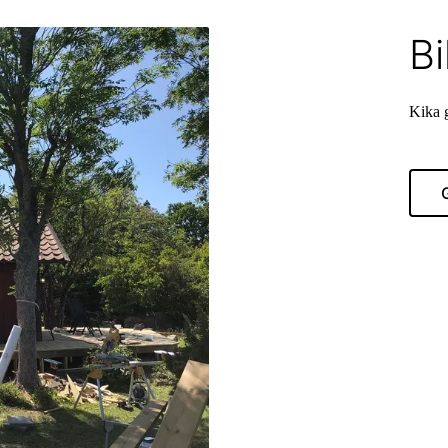
Bi
Kika g
G