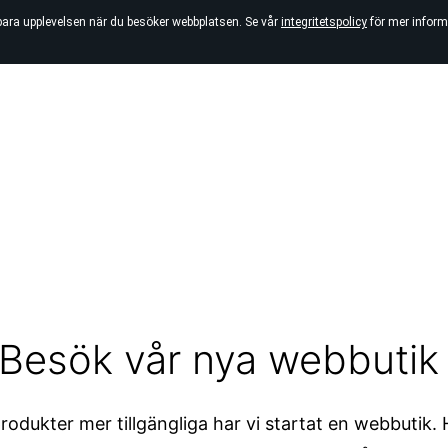
bara upplevelsen när du besöker webbplatsen. Se vår
integritetspolicy
för mer inform
Besök vår nya webbuti
rodukter mer tillgängliga har vi startat en webbutik.