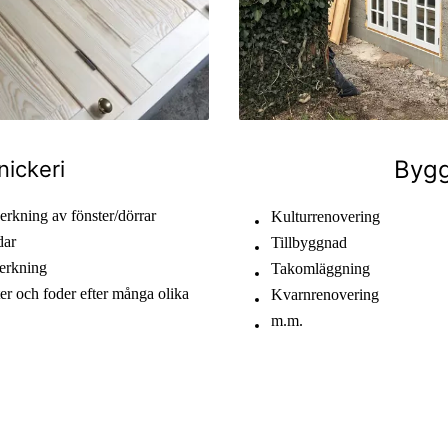
Byg
nickeri
erkning av fönster/dörrar
Kulturrenovering
dar
Tillbyggnad
erkning
Takomläggning
ter och foder efter många olika
Kvarnrenovering
m.m.