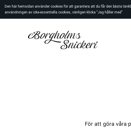
Den här hemsidan använder cookies för att garantera att du får den bästa tänk
användningen av icke-essentiella cookies, vänligen klicka "Jag håller med"
För att göra våra p